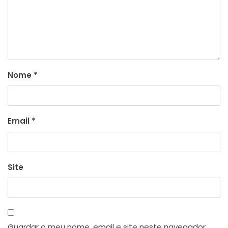
Nome
*
Email
*
Site
Guardar o meu nome, email e site neste navegador