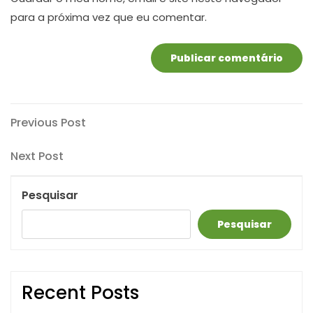
para a próxima vez que eu comentar.
Navegação
Previous
Previous Post
Post
de
Next
Next Post
artigos
Post
Pesquisar
Pesquisar
Recent Posts