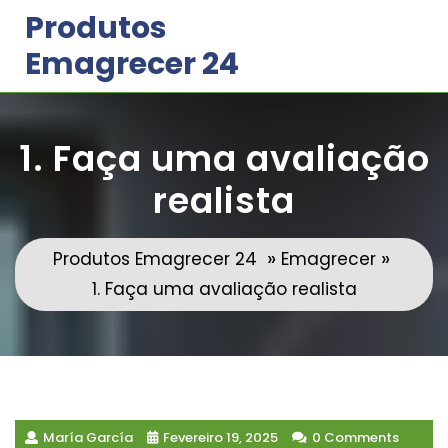
Skip
Produtos
to
Emagrecer 24
content
1. Faça uma avaliação
realista
»
»
Produtos Emagrecer 24
Emagrecer
1. Faça uma avaliação realista
María García
Fevereiro 19, 2025
0 Comments