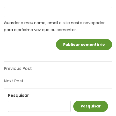
Guardar o meu nome, email e site neste navegador
para a próxima vez que eu comentar.
Navegação
Previous
Previous Post
Post
de
Next
Next Post
artigos
Post
Pesquisar
Pesquisar