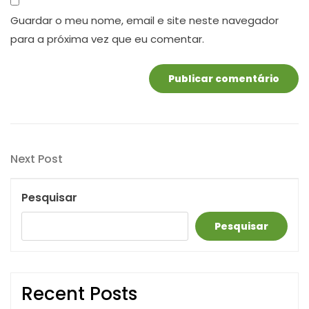
Guardar o meu nome, email e site neste navegador
para a próxima vez que eu comentar.
Navegação
Next
Next Post
de
Post
artigos
Pesquisar
Pesquisar
Recent Posts