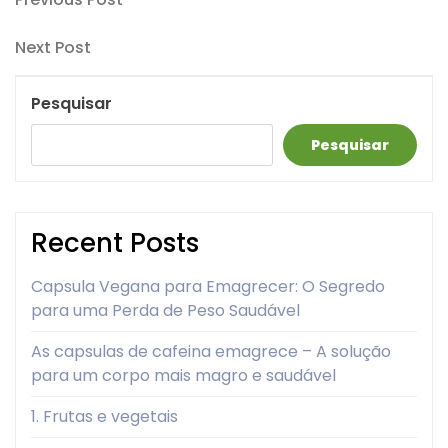
Navegação
Post
de
Next
Next Post
artigos
Post
Pesquisar
Pesquisar
Recent Posts
Capsula Vegana para Emagrecer: O Segredo
para uma Perda de Peso Saudável
As capsulas de cafeina emagrece – A solução
para um corpo mais magro e saudável
1. Frutas e vegetais