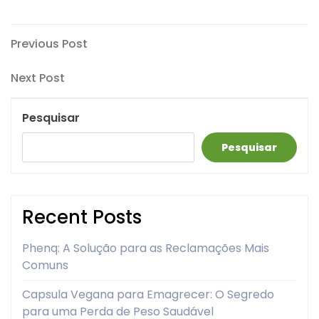
Navegação
Previous
Previous Post
Post
de
Next
Next Post
artigos
Post
Pesquisar
Pesquisar
Recent Posts
Phenq: A Solução para as Reclamações Mais
Comuns
Capsula Vegana para Emagrecer: O Segredo
para uma Perda de Peso Saudável