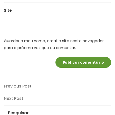
Site
Guardar o meu nome, email e site neste navegador
para a próxima vez que eu comentar.
Navegação
Previous
Previous Post
Post
de
Next
Next Post
artigos
Post
Pesquisar