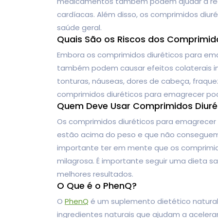
medicamentos também podem ajudar a reduzi
cardíacas. Além disso, os comprimidos diu
saúde geral.
Quais São os Riscos dos Comprimid
Embora os comprimidos diuréticos para ema
também podem causar efeitos colaterais ind
tonturas, náuseas, dores de cabeça, fraque
comprimidos diuréticos para emagrecer po
Quem Deve Usar Comprimidos Diuré
Os comprimidos diuréticos para emagrece
estão acima do peso e que não conseguem p
importante ter em mente que os comprimid
milagrosa. É importante seguir uma dieta sa
melhores resultados.
O Que é o PhenQ?
O
PhenQ
é um suplemento dietético natural
ingredientes naturais que ajudam a aceler