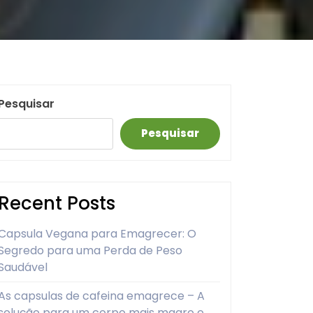
Pesquisar
Pesquisar
Recent Posts
Capsula Vegana para Emagrecer: O
Segredo para uma Perda de Peso
Saudável
As capsulas de cafeina emagrece – A
solução para um corpo mais magro e