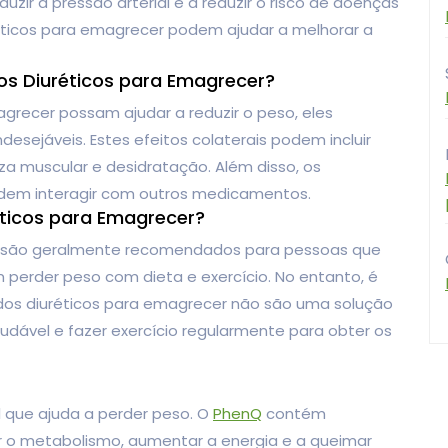
r a pressão arterial e a reduzir o risco de doenças
réticos para emagrecer podem ajudar a melhorar a
os Diuréticos para Emagrecer?
grecer possam ajudar a reduzir o peso, eles
esejáveis. Estes efeitos colaterais podem incluir
za muscular e desidratação. Além disso, os
dem interagir com outros medicamentos.
ticos para Emagrecer?
r são geralmente recomendados para pessoas que
erder peso com dieta e exercício. No entanto, é
os diuréticos para emagrecer não são uma solução
udável e fazer exercício regularmente para obter os
 que ajuda a perder peso. O
PhenQ
contém
ar o metabolismo, aumentar a energia e a queimar