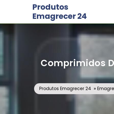
Skip
Produtos
to
Emagrecer 24
content
Comprimidos Di
»
Produtos Emagrecer 24
Emagre