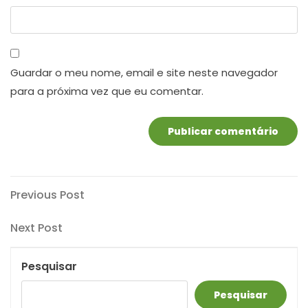
Guardar o meu nome, email e site neste navegador
para a próxima vez que eu comentar.
Navegação
Previous
Previous Post
Post
de
Next
Next Post
artigos
Post
Pesquisar
Pesquisar