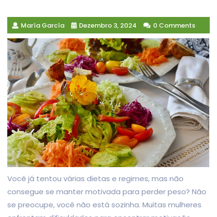
María García
Dezembro 3, 2024
0 Comments
Você já tentou várias dietas e regimes, mas não
consegue se manter motivada para perder peso? Não
se preocupe, você não está sozinha. Muitas mulheres