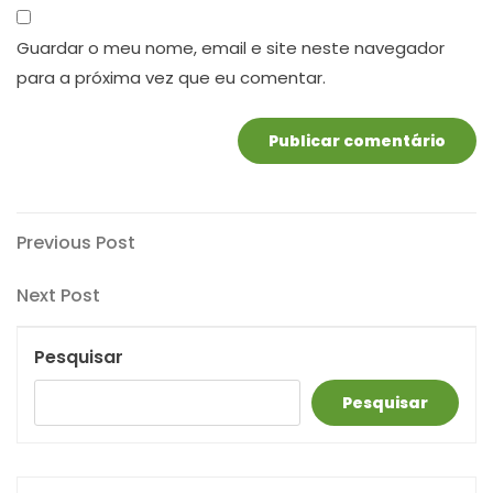
Guardar o meu nome, email e site neste navegador
para a próxima vez que eu comentar.
Navegação
Previous
Previous Post
Post
de
Next
Next Post
artigos
Post
Pesquisar
Pesquisar