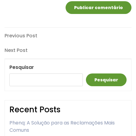
Navegação
Previous
Previous Post
Post
de
Next
Next Post
artigos
Post
Pesquisar
Pesquisar
Recent Posts
Phenq: A Solução para as Reclamações Mais
Comuns