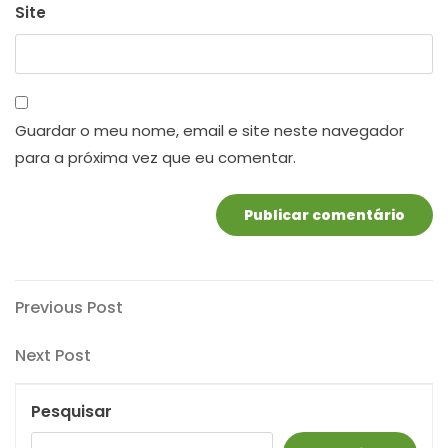
Site
Guardar o meu nome, email e site neste navegador
para a próxima vez que eu comentar.
Navegação
Previous
Previous Post
Post
de
Next
Next Post
artigos
Post
Pesquisar