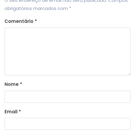
O seu endereço de email não será publicado.
Campos
obrigatórios marcados com
*
Comentário
*
Nome
*
Email
*