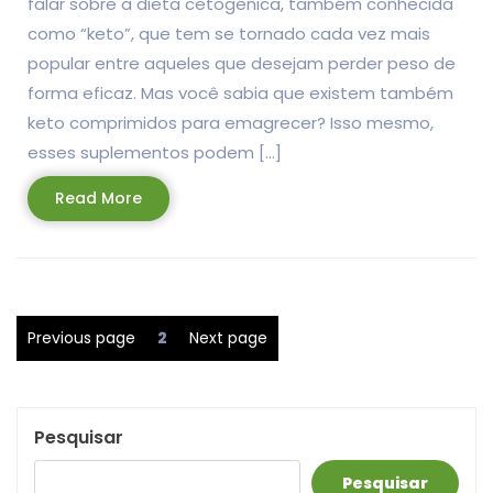
falar sobre a dieta cetogênica, também conhecida
como “keto”, que tem se tornado cada vez mais
popular entre aqueles que desejam perder peso de
forma eficaz. Mas você sabia que existem também
keto comprimidos para emagrecer? Isso mesmo,
esses suplementos podem […]
Read
Read More
More
Paginação
Page
Previous page
2
Next page
dos
conteúdos
Pesquisar
Pesquisar