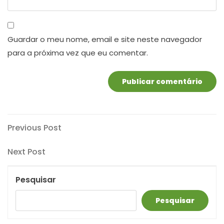
Guardar o meu nome, email e site neste navegador
para a próxima vez que eu comentar.
Navegação
Previous
Previous Post
Post
de
Next
Next Post
artigos
Post
Pesquisar
Pesquisar