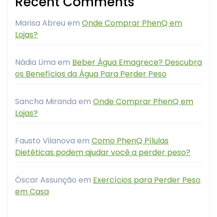
Recent Comments
Marisa Abreu
em
Onde Comprar PhenQ em
Lojas?
Nádia Lima
em
Beber Água Emagrece? Descubra
os Benefícios da Água Para Perder Peso
Sancha Miranda
em
Onde Comprar PhenQ em
Lojas?
Fausto Vilanova
em
Como PhenQ Pílulas
Dietéticas podem ajudar você a perder peso?
Óscar Assunção
em
Exercícios para Perder Peso
em Casa