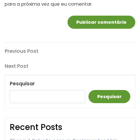
para a próxima vez que eu comentar.
Navegação
Previous
Previous Post
Post
de
Next
Next Post
artigos
Post
Pesquisar
Pesquisar
Recent Posts