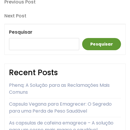
Navegação
Previous
Previous Post
Post
de
Next
Next Post
artigos
Post
Pesquisar
Pesquisar
Recent Posts
Phenq: A Solução para as Reclamações Mais
Comuns
Capsula Vegana para Emagrecer: O Segredo
para uma Perda de Peso Saudável
As capsulas de cafeina emagrece – A solução
para um corpo mais magro e saudável