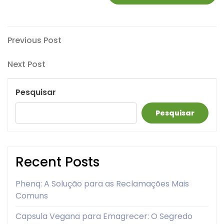
Navegação
Previous
Previous Post
Post
de
Next
Next Post
artigos
Post
Pesquisar
Pesquisar
Recent Posts
Phenq: A Solução para as Reclamações Mais
Comuns
Capsula Vegana para Emagrecer: O Segredo