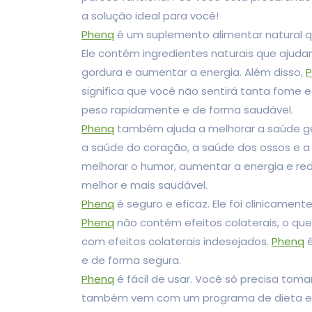
a solução ideal para você!
Phenq
é um suplemento alimentar natural q
Ele contém ingredientes naturais que ajud
gordura e aumentar a energia. Além disso,
significa que você não sentirá tanta fome
peso rapidamente e de forma saudável.
Phenq
também ajuda a melhorar a saúde ger
a saúde do coração, a saúde dos ossos e a 
melhorar o humor, aumentar a energia e re
melhor e mais saudável.
Phenq
é seguro e eficaz. Ele foi clinicame
Phenq
não contém efeitos colaterais, o que
com efeitos colaterais indesejados.
Phenq
é
e de forma segura.
Phenq
é fácil de usar. Você só precisa tom
também vem com um programa de dieta e ex