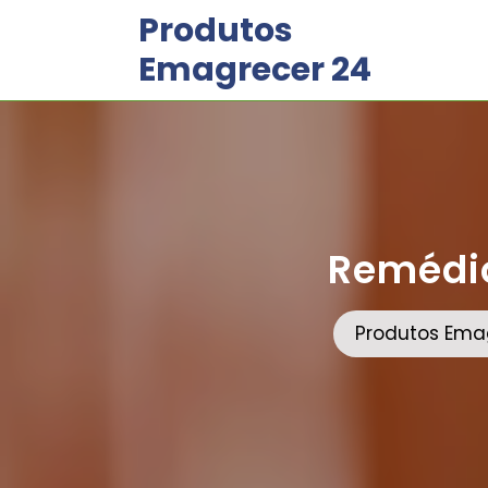
Skip
Produtos
to
Emagrecer 24
content
Remédio
Produtos Ema