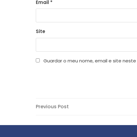
Email
*
Site
Guardar o meu nome, email e site neste
Navegação
Previous
Previous Post
Post
de
artigos