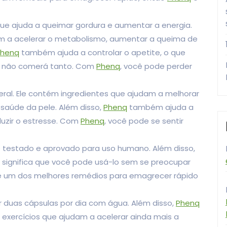
ue ajuda a queimar gordura e aumentar a energia.
am a acelerar o metabolismo, aumentar a queima de
Phenq
também ajuda a controlar o apetite, o que
 e não comerá tanto. Com
Phenq
, você pode perder
al. Ele contém ingredientes que ajudam a melhorar
saúde da pele. Além disso,
Phenq
também ajuda a
duzir o estresse. Com
Phenq
, você pode se sentir
nte testado e aprovado para uso humano. Além disso,
 significa que você pode usá-lo sem se preocupar
 um dos melhores remédios para emagrecer rápido
ar duas cápsulas por dia com água. Além disso,
Phenq
ercícios que ajudam a acelerar ainda mais a