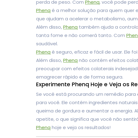
perda de peso. Com
Phenq
, você pode per
Phenq
é a melhor solução para quem quer e
que ajudam a acelerar o metabolismo, aum
Além disso,
Phenq
também ajuda a controlar 
tanta fome e não comerá tanto. Com
Phen
saudável.
Phenq
é seguro, eficaz e fácil de usar. Ele
Além disso,
Phenq
não contém efeitos colate
preocupar com efeitos colaterais indeseja
emagrecer rápido e de forma segura.
Experimente Phenq Hoje e Veja os Re
Se você está procurando um remédio para 
para você. Ele contém ingredientes natura
queima de gordura e aumentar a energia. A
apetite, o que significa que você não sent
Phenq
hoje e veja os resultados!