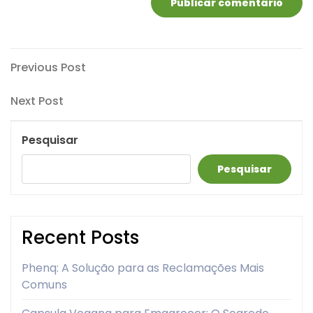
Navegação
Previous
Previous Post
Post
de
Next
Next Post
artigos
Post
Pesquisar
Pesquisar
Recent Posts
Phenq: A Solução para as Reclamações Mais
Comuns